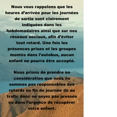
Nous vous rappelons que les
heures d’arrivée pour les journées
de sortie sont clairement
indiquées dans les
hebdomadaires ainsi que sur nos
réseaux sociaux, afin d’éviter
tout retard. Une fois les
présences prises et les groupes
montés dans l’autobus, aucun
enfant ne pourra être accepté.
Nous prions de prendre en
considération que nous ne
sommes pas responsables des
retards en fin de journée dû au
trafic donc ne soyez pas pressés
ou dans l’urgence de récupérer
votre enfant.