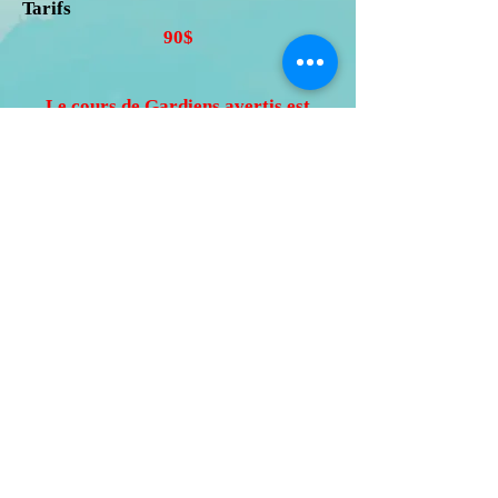
Tarifs
90$
Le cours de Gardiens avertis est
donné par l’intermédiaire de MEB
Formations, partenaire de formation
dûment reconnu par la Croix-Rouge
canadienne.
Inscriptions
Musique
© 2026 - Loisirs Ste-Claire, tous droits réservés.