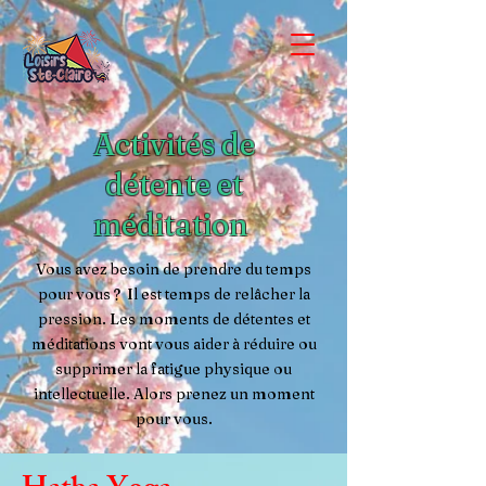
Activités de
détente et
méditation
Vous avez besoin de prendre du temps
pour vous ? Il est temps de relâcher la
pression. Les moments de détentes et
méditations vont vous aider à réduire ou
supprimer
la fatigue physique ou
intellectuelle. Alors prenez un moment
pour vous.