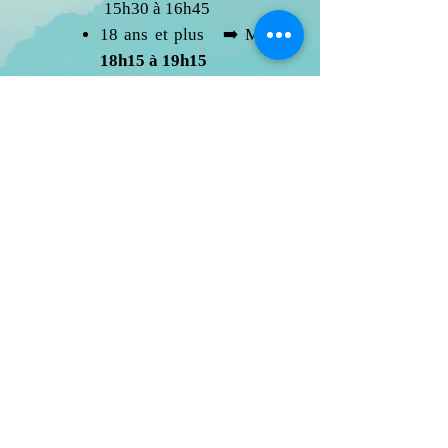
15h30 à 16h45
18 ans et plus ​ ➡️ Mard
i
-
18h15 à 19h15
Lieu :
8695 rue Hochelaga bureau 201
Tarifs
Printemps -
5
semaines - 90
$*
Printemps -
5
semaines - 85
**
Inscriptions