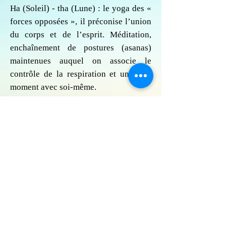
Ha (Soleil) - tha (Lune) : le yoga des «
forces opposées », il préconise l’union
du corps et de l’esprit. Méditation,
enchaînement de postures (asanas)
maintenues auquel on associe le
contrôle de la respiration et un doux
moment avec soi-même.
Bénéfices :
• Apaiser l’esprit.
• Tonifier les muscles.
• Réduire les tensions musculaires.
• Améliorer : la flexibilité, la capacité
respiratoire, la circulation sanguine et
le mieux- être en général.
Horaire