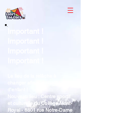
Important !
Important !
Important !
Important !
Le lieu de la relâche à
changer afin d'accueillir plus
d'enfant
! ​
Nouveau lieu : Centre sportif
et culturelle du Collège Mont-
Royal - 8801 rue Notre-Dame